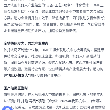
面对人形机器人产业催生的“设备+工艺+服务”一体化需求，DMP工
博会精准对接行业痛点，邀请
北京精雕
等企业带来专用工艺包解决
方案，助力企业提升加工效率、降低废品率；同时联动
永赢金租
“设
备之家”等合作伙伴，推广融资租赁、以旧换新等模式，帮助零部件
企业缓解量产初期资金压力，加速设备更新迭代。
全链协同发力，共筑产业生态
依托大湾区制造业优势，DMP工博会联动机床协会等机构，搭建绿
色技术交流平台，推动机床企业、科研机构、机器人厂商联动创
新；同时举办多场前瞻论坛，聚焦AI赋能机床、核心零部件国产化
等关键议题，邀请行业专家、企业精英共商产业发展大计，助力构
建
“机床+机器人”
协同发展的产业生态。
国产破局正当时
值得关注的是，在人形机器人带来的机遇下，国产机床正加速实现
从“跟跑”到“并跑”再到
“领跑”
的跨越：2025年我国机床出口金额达
129.10亿美元，首次成为全球第一大机床出口国；2026年高端数控