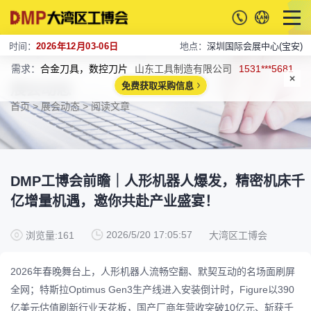
时间：
2026年12月03-06日
地点：
深圳国际会展中心(宝安)
需求：
合金刀具，数控刀片
山东工具制造有限公司
1531***5681
展会动态
免费获取采购信息
首页
>
展会动态
> 阅读文章
DMP工博会前瞻｜人形机器人爆发，精密机床千
亿增量机遇，邀你共赴产业盛宴！
2026/5/20 17:05:57
浏览量:161
大湾区工博会
2026年春晚舞台上，人形机器人流畅空翻、默契互动的名场面刷屏
全网；特斯拉Optimus Gen3生产线进入安装倒计时，Figure以390
亿美元估值刷新行业天花板，国产厂商年营收突破10亿元、斩获千