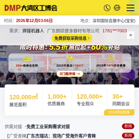
时间：
2026年12月03-06日
地点：
深圳国际会展中心(宝安)
需求：
焊接机器人
广东朗硕健身器材有限公司
1781***7003
免费获取采购信息
【实景见证】
·大前科技：4天里，始终保持高频互动
新闻
【洽谈火爆】
·飞象数控：展台前始终人流涌动
新闻
供需对接
·免费工业采购需求对接
新闻
【广受青睐】
·广东杰瑞达：现场广受海外客户青睐
新闻
【圈粉无数】
·今泰科技：现场热闹非凡，众多专业客户
新闻
1,000
+
120,000
+
30
+
120,000
㎡
【现场火爆】
·藦卡机器人：现场人气高涨
新闻
优质展商
专业观众
同期会议
展览面积
【实景见证】
·大前科技：4天里，始终保持高频互动
新闻
2026预估数据
【洽谈火爆】
·飞象数控：展台前始终人流涌动
新闻
供需对接
·免费工业采购需求对接
新闻
【广受青睐】
·广东杰瑞达：现场广受海外客户青睐
新闻