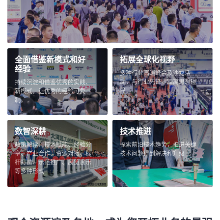
全面借鉴新模式和好
拓展全球化视野
经验
多种行业高端峰会及沙龙活
动，与行业先锋零距离思想碰
持续沉淀和借鉴优秀的实践、
撞
新模式，让优秀的经验可复
制。
数智深耕
技术推进
政策解读、技术赋能、经验分
探索前沿技术趋势，推进关键
享、产业合作、资源对接、标
技术问题得到解决和升级
杆打造、示范推广、展览展示
等多种形式