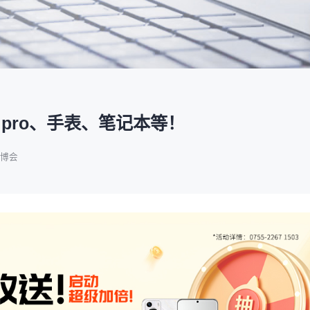
塑料新装备新材料
压铸铸造展
2025大湾区创新科技国际合作论坛
会营销推广
报名参展企业
费酒店住宿
作伙伴
展会视频
历届展商
商协会评价
参观资料
广告服
展
准拓展展会影响力
届展会报名参展企业
外观众提供免费酒店
越潜力的合作伙伴，全方位支持
真实呈现展会盛况
汇聚全球知名展商
多维度专业评价
参观指南、展前预览下
稀缺性线
新能源汽车零部件：智能制造装备技
术大会
会视频
费高铁报销
展会图片
展会有料
免费对
实呈现展会盛况
外专业观众福利
往届展会现场图片
紧扣热点，探索产业未
3000
商查询
好友赢京东卡
新品技术
自动化
压铸及铸造
询展商展位号及展品
人有份,最高500元！
展示前沿科技和解决方
工
机器人
工业测量
 pro、手表、笔记本等！
博会