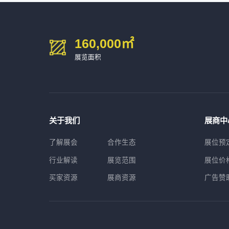
160,000
㎡
展览面积
关于我们
展商中
了解展会
合作生态
展位预
行业解读
展览范围
展位价
买家资源
展商资源
广告赞