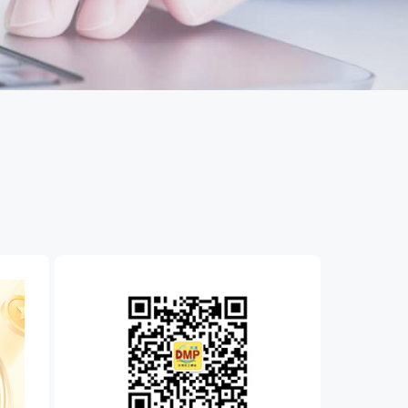
国潮机床展
机加工+模县制造
务
人才对接
非深小车车证下载
展期参观时间
采购展
载
上线下广告资源
200+高校行业人才配对
深圳外地车通行证下载
第一天： 9:30-17:00
接采购需求
第二天： 9:30-17:00
来
+采购联系方式
第三天： 9:30-17:00
第四天： 9:30-14:00
浏览展位布局图
案