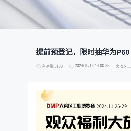
深圳市蓝蓝科技有限公司
200㎡以上展商
前往会议论坛>
国际数控机床展
数控刀具展
13265****56
深圳市正电传奇科技有限公司
90%+
观众给参观体验打高分
展
已
免
合
南京震环智能装备有限公司
100㎡以上展商
累计获近
230
家企业连续10年参展
2万家
参展企业认可
Zipper Technology Limited
13265****38
精
本
省
卓
冈田智能（江苏）股份有限公司
100㎡以上展商
13450****15
广州市汉菁自动化技术有限公司
展
免
2025线上
33134
人已报名
广州市昊志机电股份有限公司
200㎡以上展商
展览范围
18820****56
顺丰速运有限公司
已定展位企业
真
省
臻赏工业股份有限公司
200㎡以上展商
13632****84
大族
展
携
数控机床
数控刀具
塑料机械
广东捷程数控机床有限公司
200㎡以上展商
13509****17
顺丰速运
查
人
机床附件
模具制造
精密零件加
三菱电机自动化（中国）有限公司
200㎡以上展商
提前预登记，限时抽华为P60
13798****01
顺丰速运有限公司
德清申达机器制造有限公司
200㎡以上展商
3D打印
14704****96
无
宁波华美达机械制造有限公司
200㎡以上展商
2024/10/16 14:00:35
浏览量:5130
大湾区工
13760****31
高要区恒博五金制造厂
海天塑机集团有限公司
200㎡以上展商
18588****09
深圳来福传动科技有限公司
川口机械制造（余姚）有限公司
54㎡以上展商
13556****62
宝铼公
余姚华泰橡塑机械有限公司
54㎡以上展商
15302****44
深圳市其欧科技有限公司
宁波中大力德智能传动股份有限公司
54㎡以上展商
13661****75
上海绪叁信息咨询有限公司
深圳市海洲数控机械刀具有限公司
54㎡以上展商
15986****90
广州维高集团有限公司
深圳市金洲精工科技股份有限公司
54㎡以上展商
13611****26
新谱（广州）电子有限公司
深圳市中勋精密机械有限公司
100㎡以上展商