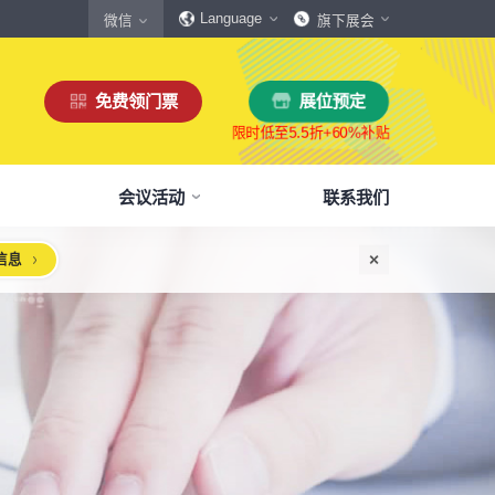
Language
微信
旗下展会
免费领门票
展位预定
会议活动
联系我们
信息
惠
生态伙伴
展商服务
本届展会布局图
参观须知
格
商协会伙伴
下载中心
展会交通
160,000
展览面积
规模
㎡
12,00
+
展商数量
丰富，参展满意度85%+
中外百家商协会支持
会刊、展商手册、展会LOGO下载
自驾、公共交通快速指引
惠
媒体伙伴
宣传资料提交
周边酒店
、下载
种专属优惠，低至5折
400+行业媒体宣传支持
提交企业及展品资料用于宣传
展馆附近酒店预定、比价
浏览展位布局图
策
媒体报道
展会素材下载
观众问答
品资源
建、水电等补贴达80%
权威媒体对展会报道
展会LOGO、海报下载
参观常见问题快速解决
智能传感赋能新型工业化高质量发展论坛