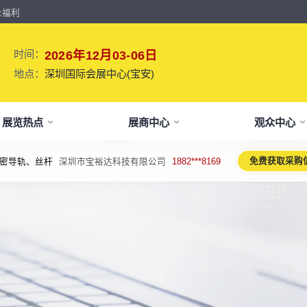
众福利
时间：
2026年12月03-06日
地点：
深圳国际会展中心(宝安)
展览热点
展商中心
观众中心
免费获取采购
密导轨、丝杆
深圳市宝裕达科技有限公司
1882***8169
牌介绍
要参展
观报名
议活动亮点
【免费】
新闻&媒体
参展保障
专家开讲 大咖论道
展会解读
参观资料
参展优
术、新设备、新产品，新应用。
于展会
位预订
人报名
期活动亮点
最新资讯
买家资源及名录
智能传感赋能新型工业化高质量发展
展会报告书
展会布局图
展位价
2026预计
论坛
方位详细介绍
先申请，锁定更优展位及更多优惠
好友报名享福利
MP会议论坛
展会最新动态
百万级全球买家资源查询
权威、全面的展会报告解读
获取整个展会的布局
观众资源
出海东南亚战略高峰论坛-大湾区工
球买家资源
会报告
体报名（20人以上）
部会议活动
展会大事记
观众走访邀约
参展商评价
展商展位图
展位优
博会携手东南亚，共创出海新篇章
八方观众，加速行业转型
威、全面展会数据及分析
内巴士免费接送+免费午餐
期4天全部峰会/论坛/活动
展会发展中重要活动
全年全员精准邀约
助力展商拓展市场
每个馆展商位置图查看
超省！多
机器人核心零部件技术攻坚与成本优
展商资源
会平面图
费对接采购需求
期论坛嘉宾
展会图片
展商营销支持
观众评价
展商目录
补贴政
化论坛
球上万家企业的选共同择
个展馆的展商展位分布图
000+采购联系方式
内外超强嘉宾阵容,分享最热观点
往届展会现场图片
全场景免费营销推广支持
真实观众参观收获
当届展会参展企业及展
展位、搭