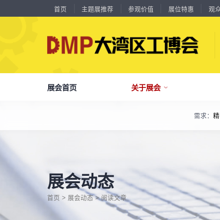
首页
主题展推荐
参观价值
展位特惠
观
18588****09
深圳来福传动科技有限公司
川口机械制造（余姚）有限公司
54㎡以上展商
展会首页
关于展会
13556****62
宝铼公
余姚华泰橡塑机械有限公司
54㎡以上展商
15302****44
深圳市其欧科技有限公司
宁波中大力德智能传动股份有限公司
54㎡以上展商
需求：
精
13661****75
上海绪叁信息咨询有限公司
了解全部展览范围
深圳市海洲数控机械刀具有限公司
54㎡以上展商
15986****90
广州维高集团有限公司
品
我
参
会
了解大湾区工博会
展商中心
观众中心
展会同期会议
深圳市金洲精工科技股份有限公司
54㎡以上展商
全面链接上下游产业链，集中展示国内外行业领域的新思路、新技
13611****26
新谱（广州）电子有限公司
深圳市中勋精密机械有限公司
100㎡以上展商
关
展
个
同
大湾区工博会致力于推动产业供需精准对接，
DMP大湾区工博会致力于参展商提供优质的
全新业态展览 共享创新成果前沿产品技术及
18578****21
广州市高比电梯装饰工程有限公司广州分公司
分享行业技术创新和最佳实践
查看全部展览范围>
全
抢
携
D
构建开放、协作、共享的新一代数智新质生产
参展服务，汇集丰富的观众采购商资源、营销
成功实践展示-累计100+万观众到场参观
杭州川禾机械有限公司
100㎡以上展商
15914****57
深圳市朗华投控有限公司
力生态展示。
支持、推广工具，更有优惠、补贴等福利。
展会动态
北京市电加工研究所有限公司
200㎡以上展商
全
展
团
全
聚八方领航者，论转型升级之道
15384****02
广州库洛科技有限公司
为什么要参观>
聚
权
省
展
上海汉霸数控机电有限公司
100㎡以上展商
主题展推荐
首页
>
展会动态
> 阅读文章
解锁企业新科技，专家诠释新故事
17872****95
服务行业
累计
20000+
27
年
参展商选择我们
台山市精诚达电路有限公司
参
展
免
展
广州默士尼科技有限公司
100㎡以上展商
每年超
10万+
人提前预登记
18938****82
顺丰速运有限公司
全
各
3
海
累计观众
参展商满意度
100+
90%
万人次