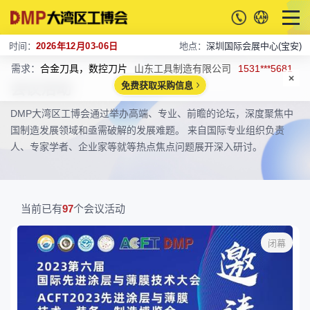
时间：
2026年12月03-06日
地点：
深圳国际会展中心(宝安)
需求：
合金刀具，数控刀片
山东工具制造有限公司
1531***5681
会议活动
免费获取采购信息
DMP大湾区工博会通过举办高端、专业、前瞻的论坛，深度聚焦中
国制造发展领域和亟需破解的发展难题。 来自国际专业组织负责
人、专家学者、企业家等就等热点焦点问题展开深入研讨。
当前已有
97
个会议活动
闭幕