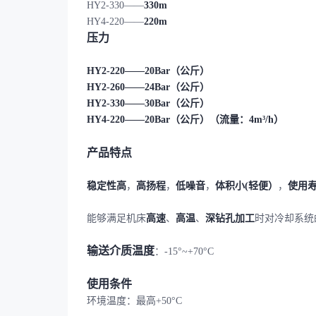
HY2-330——
330m
HY4-220——
220m
压力
HY2-220——20Bar（公斤）
HY2-260——24Bar（公斤）
HY2-330——30Bar（公斤）
HY4-22
0——20Bar（公斤）（流量：4m³/h）
产品特点
稳定性高
，
高扬程
，
低噪音
，
体积小(轻便）
，
使用
能够满足机床
高速
、
高温
、
深钻孔加工
时对冷却系统
输送介质温度
：-15°~+70°C
使用条件
环境温度：最高+50°C