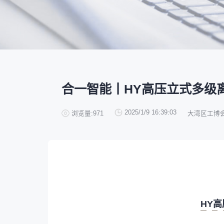
深圳市蓝蓝科技有限公司
200㎡以上展商
前往会议论坛>
国际数控机床展
数控刀具展
13265****56
深圳市正电传奇科技有限公司
90%+
观众给参观体验打高分
展
已
免
合
南京震环智能装备有限公司
100㎡以上展商
累计获近
230
家企业连续10年参展
2万家
参展企业认可
Zipper Technology Limited
13265****38
精
本
省
卓
冈田智能（江苏）股份有限公司
100㎡以上展商
13450****15
广州市汉菁自动化技术有限公司
展
免
2025线上
33132
人已报名
广州市昊志机电股份有限公司
200㎡以上展商
展览范围
18820****56
顺丰速运有限公司
已定展位企业
真
省
臻赏工业股份有限公司
200㎡以上展商
13632****84
大族
展
携
数控机床
数控刀具
塑料机械
广东捷程数控机床有限公司
200㎡以上展商
13509****17
顺丰速运
查
人
机床附件
模具制造
精密零件加
三菱电机自动化（中国）有限公司
200㎡以上展商
合一智能丨HY高压立式多级
13798****01
顺丰速运有限公司
德清申达机器制造有限公司
200㎡以上展商
3D打印
14704****96
无
宁波华美达机械制造有限公司
200㎡以上展商
2025/1/9 16:39:03
浏览量:971
大湾区工博
13760****31
高要区恒博五金制造厂
海天塑机集团有限公司
200㎡以上展商
18588****09
深圳来福传动科技有限公司
川口机械制造（余姚）有限公司
54㎡以上展商
13556****62
宝铼公
余姚华泰橡塑机械有限公司
54㎡以上展商
15302****44
深圳市其欧科技有限公司
宁波中大力德智能传动股份有限公司
54㎡以上展商
13661****75
上海绪叁信息咨询有限公司
深圳市海洲数控机械刀具有限公司
54㎡以上展商
15986****90
广州维高集团有限公司
深圳市金洲精工科技股份有限公司
54㎡以上展商
13611****26
HY
新谱（广州）电子有限公司
深圳市中勋精密机械有限公司
100㎡以上展商