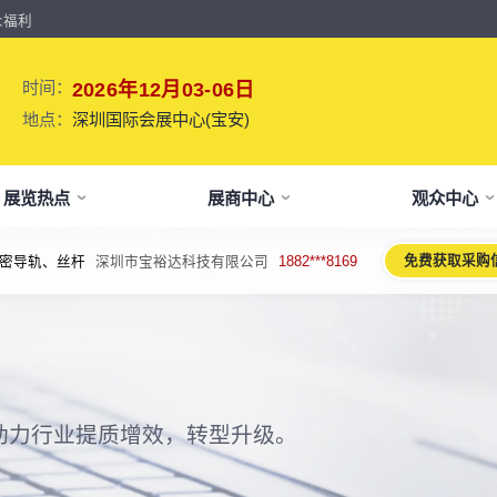
众福利
时间：
2026年12月03-06日
地点：
深圳国际会展中心(宝安)
展览热点
展商中心
观众中心
免费获取采购
密导轨、丝杆
深圳市宝裕达科技有限公司
1882***8169
牌介绍
要参展
观报名
议活动亮点
【免费】
新闻&媒体
参展保障
专家开讲 大咖论道
展会解读
参观资料
参展优
术、新设备、新产品，新应用。
于展会
位预订
人报名
期活动亮点
最新资讯
买家资源及名录
智能传感赋能新型工业化高质量发展
展会报告书
展会布局图
展位价
2026预计
论坛
方位详细介绍
先申请，锁定更优展位及更多优惠
好友报名享福利
MP会议论坛
展会最新动态
百万级全球买家资源查询
权威、全面的展会报告解读
获取整个展会的布局
观众资源
出海东南亚战略高峰论坛-大湾区工
球买家资源
会报告
体报名（20人以上）
部会议活动
展会大事记
观众走访邀约
参展商评价
展商展位图
展位优
博会携手东南亚，共创出海新篇章
八方观众，加速行业转型
威、全面展会数据及分析
内巴士免费接送+免费午餐
期4天全部峰会/论坛/活动
展会发展中重要活动
全年全员精准邀约
助力展商拓展市场
每个馆展商位置图查看
超省！多
助力行业提质增效，转型升级。
机器人核心零部件技术攻坚与成本优
展商资源
会平面图
费对接采购需求
期论坛嘉宾
展会图片
展商营销支持
观众评价
展商目录
补贴政
化论坛
球上万家企业的选共同择
个展馆的展商展位分布图
000+采购联系方式
内外超强嘉宾阵容,分享最热观点
往届展会现场图片
全场景免费营销推广支持
真实观众参观收获
当届展会参展企业及展
展位、搭