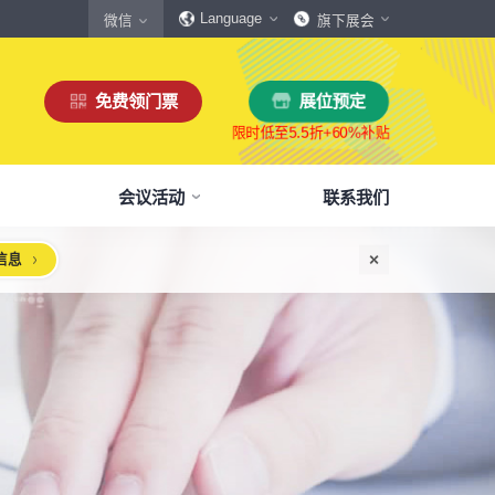
Language
微信
旗下展会
展位预定
免费领门票
会议活动
联系我们
信息
惠
生态伙伴
展商服务
本届展会布局图
参观须知
格
商协会伙伴
下载中心
展会交通
160,000
展览面积
规模
㎡
12,00
+
展商数量
丰富，参展满意度85%+
中外百家商协会支持
会刊、展商手册、展会LOGO下载
自驾、公共交通快速指引
惠
媒体伙伴
宣传资料提交
周边酒店
、下载
种专属优惠，低至5折
400+行业媒体宣传支持
提交企业及展品资料用于宣传
展馆附近酒店预定、比价
浏览展位布局图
策
媒体报道
展会素材下载
观众问答
品资源
建、水电等补贴达80%
权威媒体对展会报道
展会LOGO、海报下载
参观常见问题快速解决
智能传感赋能新型工业化高质量发展论坛