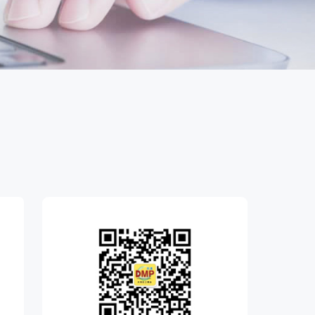
国潮机床展
机加工+模县制造
务
人才对接
非深小车车证下载
展期参观时间
采购展
载
上线下广告资源
200+高校行业人才配对
深圳外地车通行证下载
第一天： 9:30-17:00
接采购需求
第二天： 9:30-17:00
来
+采购联系方式
第三天： 9:30-17:00
第四天： 9:30-14:00
浏览展位布局图
案