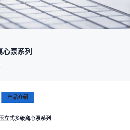
塑料新装备新材料
压铸铸造展
2025大湾区创新科技国际合作论坛
会营销推广
报名参展企业
费酒店住宿
作伙伴
展会视频
历届展商
商协会评价
参观资料
广告服
展
准拓展展会影响力
届展会报名参展企业
外观众提供免费酒店
越潜力的合作伙伴，全方位支持
真实呈现展会盛况
汇聚全球知名展商
多维度专业评价
参观指南、展前预览下
稀缺性线
新能源汽车零部件：智能制造装备技
术大会
会视频
费高铁报销
展会图片
展会有料
免费对
实呈现展会盛况
外专业观众福利
往届展会现场图片
紧扣热点，探索产业未
3000
商查询
好友赢京东卡
新品技术
自动化
压铸及铸造
询展商展位号及展品
人有份,最高500元！
展示前沿科技和解决方
工
机器人
工业测量
离心泵系列
会
产品介绍
高压立式多级离心泵系列