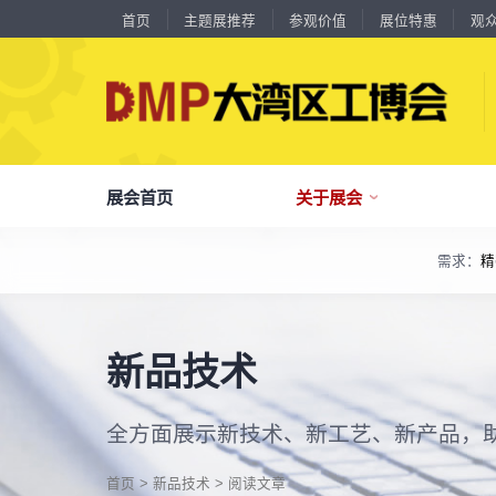
首页
主题展推荐
参观价值
展位特惠
观
18588****09
深圳来福传动科技有限公司
川口机械制造（余姚）有限公司
54㎡以上展商
展会首页
关于展会
13556****62
宝铼公
余姚华泰橡塑机械有限公司
54㎡以上展商
15302****44
深圳市其欧科技有限公司
宁波中大力德智能传动股份有限公司
54㎡以上展商
需求：
精
13661****75
上海绪叁信息咨询有限公司
了解全部展览范围
深圳市海洲数控机械刀具有限公司
54㎡以上展商
15986****90
广州维高集团有限公司
品
我
参
会
了解大湾区工博会
展商中心
观众中心
展会同期会议
深圳市金洲精工科技股份有限公司
54㎡以上展商
全面链接上下游产业链，集中展示国内外行业领域的新思路、新技
13611****26
新谱（广州）电子有限公司
深圳市中勋精密机械有限公司
100㎡以上展商
关
展
个
同
大湾区工博会致力于推动产业供需精准对接，
DMP大湾区工博会致力于参展商提供优质的
全新业态展览 共享创新成果前沿产品技术及
18578****21
广州市高比电梯装饰工程有限公司广州分公司
新品技术
分享行业技术创新和最佳实践
查看全部展览范围>
全
抢
携
D
构建开放、协作、共享的新一代数智新质生产
参展服务，汇集丰富的观众采购商资源、营销
成功实践展示-累计100+万观众到场参观
杭州川禾机械有限公司
100㎡以上展商
15914****57
深圳市朗华投控有限公司
力生态展示。
支持、推广工具，更有优惠、补贴等福利。
北京市电加工研究所有限公司
200㎡以上展商
全
展
团
全
聚八方领航者，论转型升级之道
15384****02
广州库洛科技有限公司
为什么要参观>
聚
权
省
展
全方面展示新技术、新工艺、新产品，
上海汉霸数控机电有限公司
100㎡以上展商
主题展推荐
解锁企业新科技，专家诠释新故事
17872****95
服务行业
累计
20000+
27
年
参展商选择我们
台山市精诚达电路有限公司
参
展
免
展
广州默士尼科技有限公司
100㎡以上展商
每年超
10万+
人提前预登记
18938****82
顺丰速运有限公司
首页
>
新品技术
> 阅读文章
全
各
3
海
累计观众
参展商满意度
100+
90%
万人次