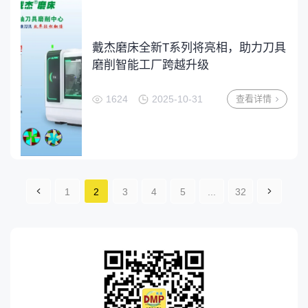
戴杰磨床全新T系列将亮相，助力刀具
磨削智能工厂跨越升级
1624
2025-10-31
查看详情
1
2
3
4
5
...
32
一页
一
页»